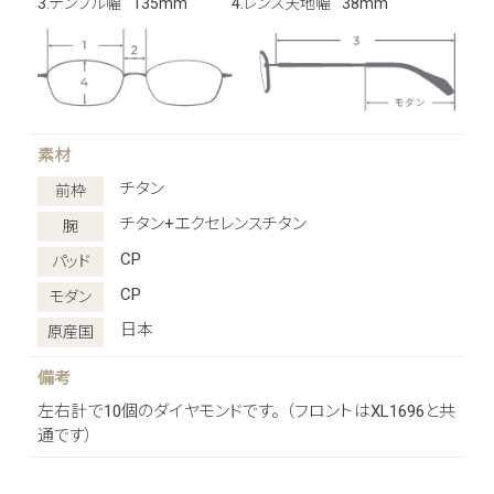
3.テンプル幅
135mm
4.レンズ天地幅
38mm
素材
チタン
前枠
チタン+エクセレンスチタン
腕
CP
パッド
CP
モダン
日本
原産国
備考
左右計で10個のダイヤモンドです。 （フロントはXL1696と共
通です）