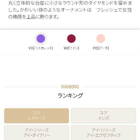
丸く立体的な台座に小さなラウンド形のダイヤモンドを留めま
した。かわいい珠のようなオーナメントは フレッシュで女性
の横顔を上品に飾ります。
VO[バイオレット]
WI[ワイン]
PE[ピーチ]
RANKING
ランキング
コア
コア
レディース
メンズ
アイ・シリーズ
アイ・シリーズ
アイ・ダイアリー
アイ・エグゼクティブ