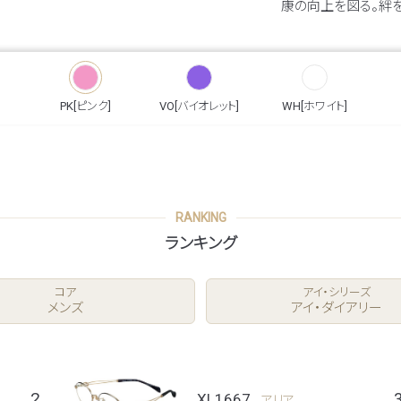
康の向上を図る。絆
PK[ピンク]
VO[バイオレット]
WH[ホワイト]
RANKING
ランキング
コア
アイ・シリーズ
メンズ
アイ・ダイアリー
2
XL1667
アリア