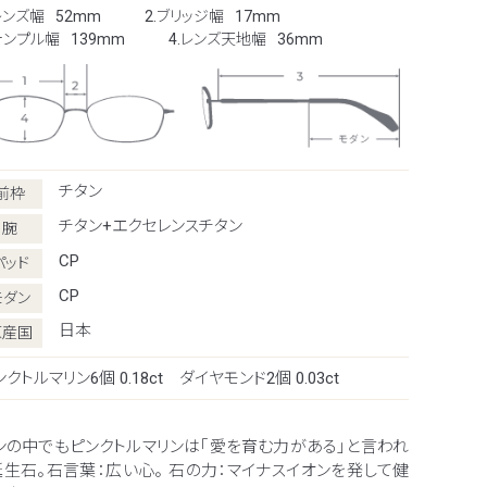
レンズ幅
52mm
2.ブリッジ幅
17mm
.テンプル幅
139mm
4.レンズ天地幅
36mm
チタン
前枠
チタン+エクセレンスチタン
腕
CP
パッド
CP
モダン
日本
原産国
クトルマリン6個 0.18ct ダイヤモンド2個 0.03ct
ンの中でもピンクトルマリンは｢愛を育む力がある｣と言われ
誕生石。石言葉：広い心。 石の力：マイナスイオンを発して健