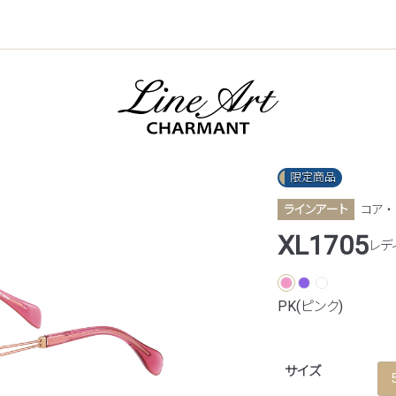
限定商品
ラインアート
コア ・
XL1705
レデ
PK(ピンク)
サイズ