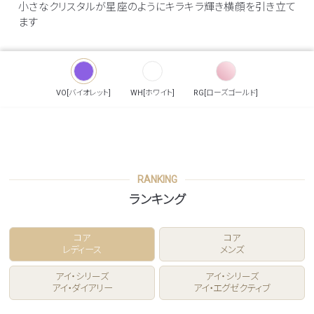
小さなクリスタルが星座のようにキラキラ輝き横顔を引き立て
ます
VO[バイオレット]
WH[ホワイト]
RG[ローズゴールド]
RANKING
ランキング
コア
コア
レディース
メンズ
アイ・シリーズ
アイ・シリーズ
アイ・ダイアリー
アイ・エグゼクティブ